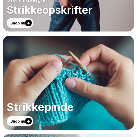
Stort udvalg af
Strikkeopskrifter
Shop nu
Strikkepinde
Shop nu