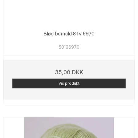
Blød bomuld 8 fv 6970
50106970
35,00 DKK
Vis produkt