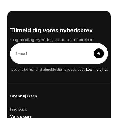
Tilmeld dig vores nyhedsbrev
- og modtag nyheder, tilbud og inspiration
E
-
m
a
Det er altid muligt at afmelde dig nyhedsbrevet.
Læs mere her
.
i
l
Grønhøj Garn
Find butik
Vores garn