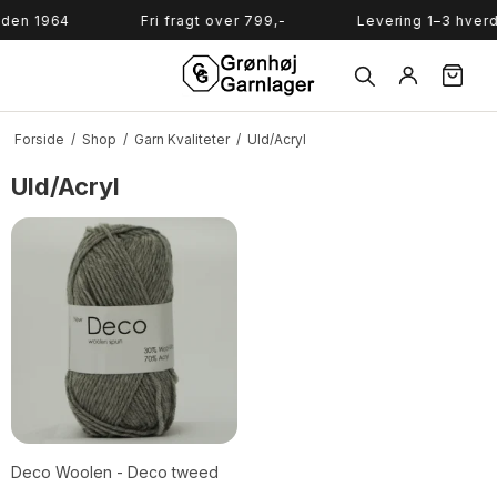
Søg
iden 1964
Fri fragt over 799,-
Levering 1–3 hver
Forside
/
Shop
/
Garn Kvaliteter
/
Uld/Acryl
Uld/Acryl
Deco Woolen - Deco tweed