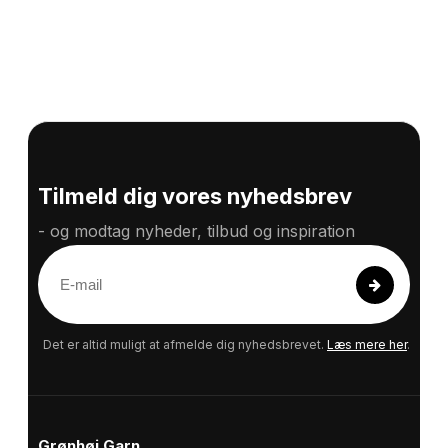
Tilmeld dig vores nyhedsbrev
- og modtag nyheder, tilbud og inspiration
E
-
m
a
Det er altid muligt at afmelde dig nyhedsbrevet.
Læs mere her
.
i
l
Grønhøj Garn