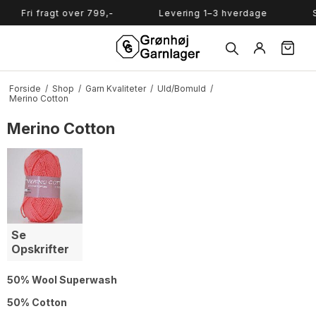
Søg
i fragt over 799,-
Levering 1–3 hverdage
Salg af
Forside
/
Shop
/
Garn Kvaliteter
/
Uld/Bomuld
/
Merino Cotton
Merino Cotton
Se
Opskrifter
50% Wool Superwash
50% Cotton