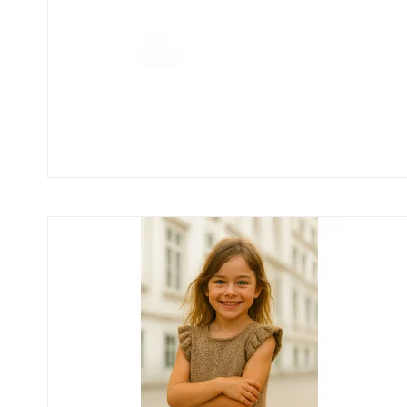
Uld/Nylon
Uld/silk
Aloe Sockwool
Wool-Silk
Armonia
Armonia Handdyed
Armonia Print
Basic
Se alle →