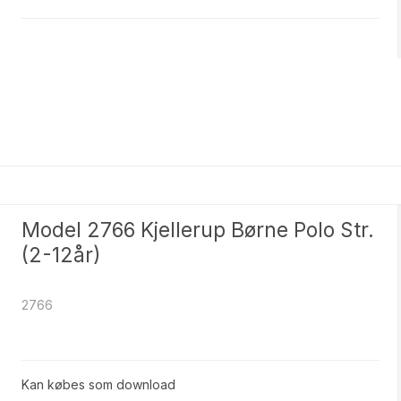
ter Kvinder med former
Opskrifter Tilbehør
4
8
Nylon
Polyester
 Mohair
Tweed it
r HAND-DYED
Glamour
yl
Uld/Bambus/Nylon
Model 2766 Kjellerup Børne Polo Str.
(2-12år)
en - Deco tweed
Bamboo Wool
2766
Kan købes som download