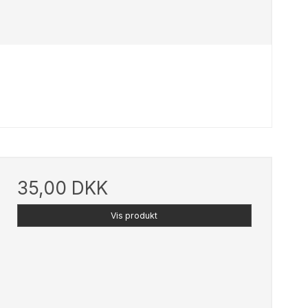
Strikke/hæklebøger m.m
Strømpegarn
Uld/Bomuld
35,00 DKK
All Seasons
Vis produkt
Auckland
Lana Cotton 212
Merino Cotton
Organic 350