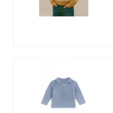
Opskrifter Herrer
Opskrif
Rustic
Cotton 8-
Cotton 8-
Se alle →
Bomuld/Bambus/Hør
Mohair/
Arezzo
Hjerte Kid
Kid Mohai
Uld
Uld/Acr
Uld plantefarvning
Deco Wool
90 Extra fine merino
120 Extra fine merino
150 Extra fine merino
Baby Wool/Trunte
Se alle →