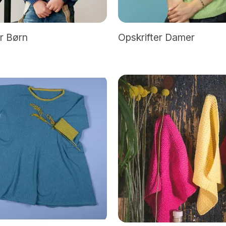
e
er Børn
Opskrifter Damer