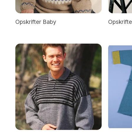
Uld/Nylon
Uld/silk
Opskrifter Baby
Opskrift
Aloe Sockwool
Wool-Silk
Armonia
Armonia Handdyed
Armonia Print
Basic
Se alle →