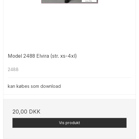
Model 2488 Elvira (str. xs-4xl)
2488
kan købes som download
20,00 DKK
Vis produkt