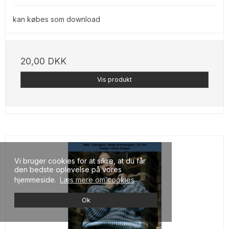
kan købes som download
20,00 DKK
Vis produkt
Vi bruger cookies for at sikre, at du får
den bedste oplevelse på vores
hjemmeside.
Læs mere om cookies
Ok