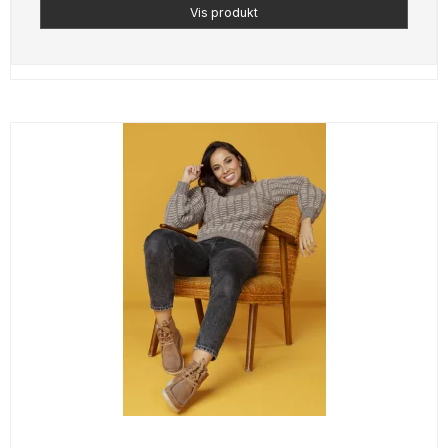
Vis produkt