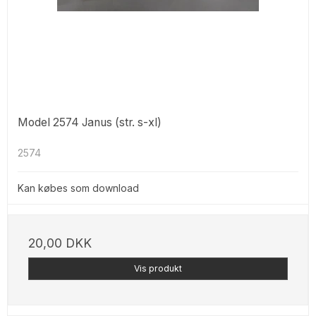
Model 2574 Janus (str. s-xl)
2574
Kan købes som download
20,00 DKK
Vis produkt