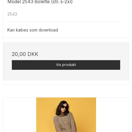
Model 2543 Bolette (str. s-2xl)
2543
Kan købes som download
20,00 DKK
Vis produkt