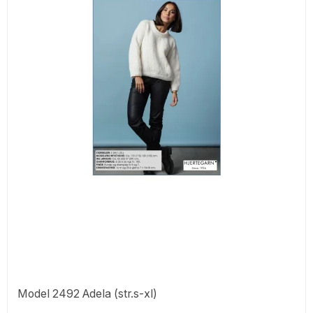
Model 2492 Adela (str.s-xl)