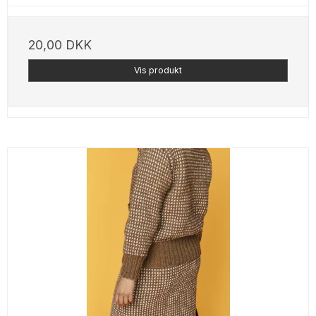
20,00 DKK
Vis produkt