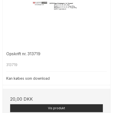
Opskrift nr. 313719
313719
Kan købes som download
20,00 DKK
Vis produkt