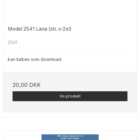
Model 2541 Lana (str. s-2xl)
2541
kan købes som download
20,00 DKK
Vis produkt