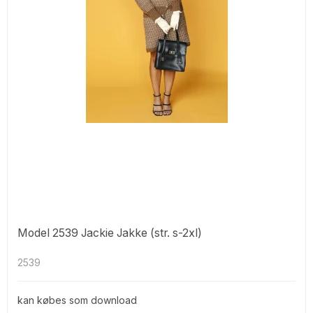
Model 2539 Jackie Jakke (str. s-2xl)
2539
kan købes som download