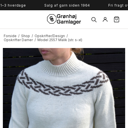
Søg
hverdage
Salg af garn siden 1964
Fri fragt over 
Forside
/
Shop
/
Opskrifter/Design
/
Opskrifter Damer
/
Model 2557 Malik (str. s-xl)