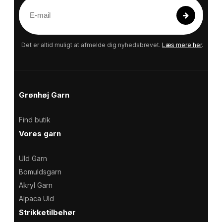
E
-
m
a
Det er altid muligt at afmelde dig nyhedsbrevet.
Læs mere her
.
i
l
Grønhøj Garn
Find butik
Vores garn
Uld Garn
Bomuldsgarn
Akryl Garn
Alpaca Uld
Strikketilbehør