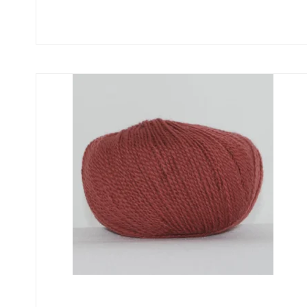
Uld/Nylon
Uld/silk
Aloe Sockwool
Wool-Silk
Armonia
Armonia Handdyed
Armonia Print
Basic
Se alle →