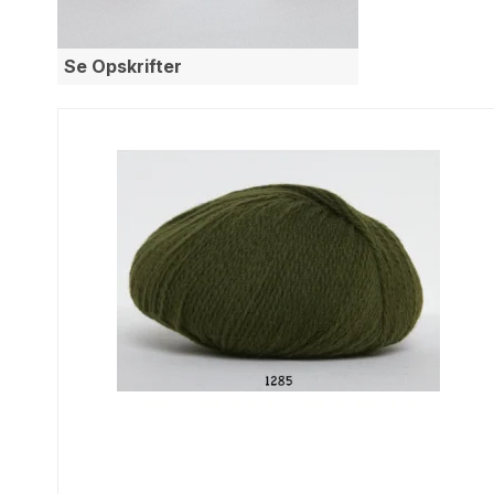
Opskrifter Herrer
Opskrif
Rustic
Cotton 8-
Cotton 8-
Se Opskrifter
Se alle →
Bomuld/Bambus/Hør
Mohair/
Arezzo
Hjerte Kid
Kid Mohai
Uld
Uld/Acr
Uld plantefarvning
Deco Wool
90 Extra fine merino
120 Extra fine merino
150 Extra fine merino
Baby Wool/Trunte
Se alle →