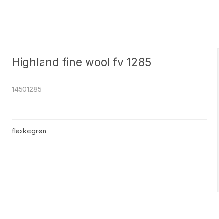
ter Kvinder med former
Opskrifter Tilbehør
4
8
Highland fine wool fv 1285
Nylon
Polyester
 Mohair
Tweed it
14501285
r HAND-DYED
Glamour
yl
Uld/Bambus/Nylon
flaskegrøn
en - Deco tweed
Bamboo Wool