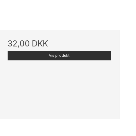
Strikke/hæklebøger m.m
Strømpegarn
32,00 DKK
Vis produkt
Uld/Bomuld
All Seasons
Auckland
Lana Cotton 212
Merino Cotton
Organic 350