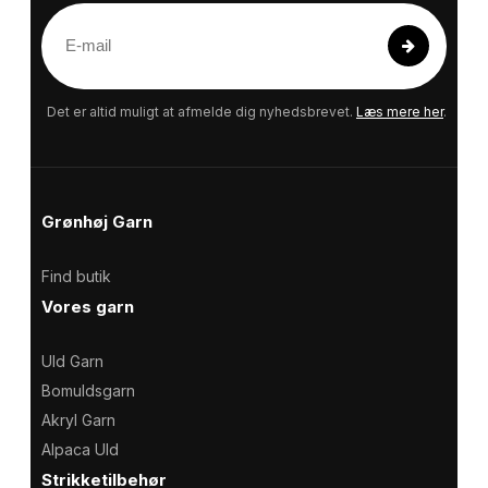
E
-
m
a
Det er altid muligt at afmelde dig nyhedsbrevet.
Læs mere her
.
i
l
Grønhøj Garn
Find butik
Vores garn
Uld Garn
Bomuldsgarn
Akryl Garn
Alpaca Uld
Strikketilbehør