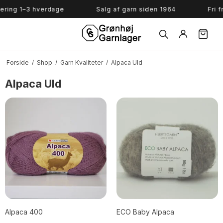
Søg
ring 1–3 hverdage
Salg af garn siden 1964
Fri f
Forside
/
Shop
/
Garn Kvaliteter
/
Alpaca Uld
Alpaca Uld
Alpaca 400
ECO Baby Alpaca