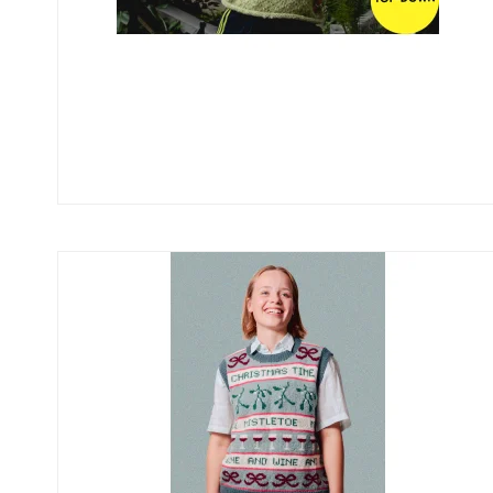
Opskrifter Herrer
Opskrif
Rustic
Cotton 8-
Cotton 8-
Se alle →
Bomuld/Bambus/Hør
Mohair/
Arezzo
Hjerte Kid
Kid Mohai
Uld
Uld/Acr
Uld plantefarvning
Deco Wool
90 Extra fine merino
120 Extra fine merino
150 Extra fine merino
Baby Wool/Trunte
Se alle →