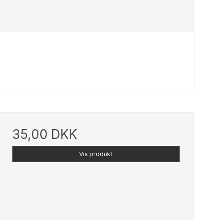
Strikke/hæklebøger m.m
Strømpegarn
Uld/Bomuld
35,00 DKK
All Seasons
Vis produkt
Auckland
Lana Cotton 212
Merino Cotton
Organic 350