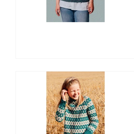
Uld/Nylon
Uld/silk
Aloe Sockwool
Wool-Silk
Armonia
Armonia Handdyed
Armonia Print
Basic
Se alle →