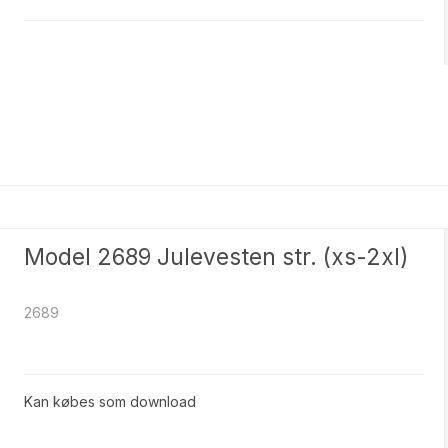
ter Kvinder med former
Opskrifter Tilbehør
4
8
Nylon
Polyester
 Mohair
Tweed it
r HAND-DYED
Glamour
yl
Uld/Bambus/Nylon
Model 2689 Julevesten str. (xs-2xl)
en - Deco tweed
Bamboo Wool
2689
Kan købes som download