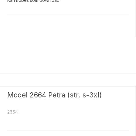
Kan købes som download
Model 2664 Petra (str. s-3xl)
2664