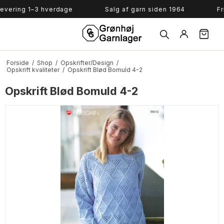
Søg
evering 1–3 hverdage
Salg af garn siden 1964
Fr
Forside
/
Shop
/
Opskrifter/Design
/
Opskrift kvaliteter
/
Opskrift Blød Bomuld 4-2
Opskrift Blød Bomuld 4-2