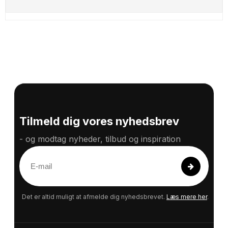
Tilmeld dig vores nyhedsbrev
- og modtag nyheder, tilbud og inspiration
E
-
m
a
Det er altid muligt at afmelde dig nyhedsbrevet.
Læs mere her
.
i
l