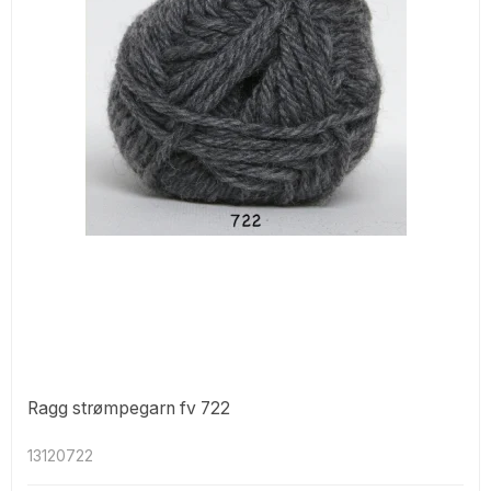
Ragg strømpegarn fv 722
13120722