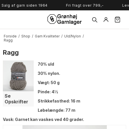
Søg
f garn siden 1964
Fri fragt over 799,-
Levering 
Forside
/
Shop
/
Garn Kvaliteter
/
Uld/Nylon
/
Ragg
Ragg
70% uld
30% nylon.
Vægt: 50 g
Pinde: 4½
Se
Strikkefasthed: 16 m
Opskrifter
Løbelængde: 77 m
Vask: Garnet kan vaskes ved 40 grader.