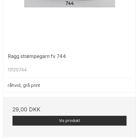
Ragg strømpegarn fv 744
13120744
råhvid, grå print
29,00 DKK
Vis produkt