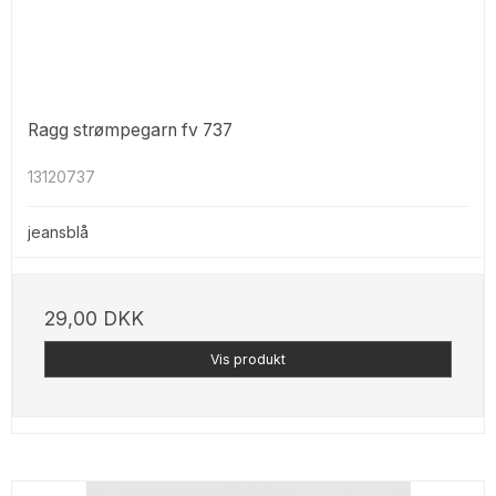
Ragg strømpegarn fv 737
13120737
jeansblå
29,00 DKK
Vis produkt