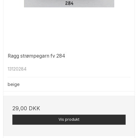
Ragg strømpegarn fv 284
13120284
beige
29,00 DKK
Vis produkt