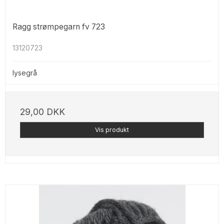
Ragg strømpegarn fv 723
13120723
lysegrå
29,00 DKK
Vis produkt