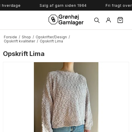
Søg
dage
Salg af garn siden 1964
Fri fragt over 799,-
Forside
/
Shop
/
Opskrifter/Design
/
Opskrift kvaliteter
/
Opskrift Lima
Opskrift Lima