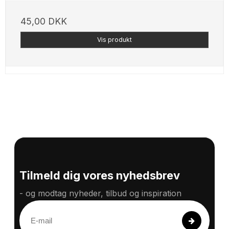
45,00 DKK
Vis produkt
Tilmeld dig vores nyhedsbrev
- og modtag nyheder, tilbud og inspiration
E