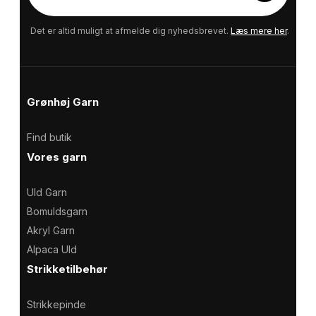
-
m
a
Det er altid muligt at afmelde dig nyhedsbrevet.
Læs mere her
.
i
l
Grønhøj Garn
Find butik
Vores garn
Uld Garn
Bomuldsgarn
Akryl Garn
Alpaca Uld
Strikketilbehør
Strikkepinde