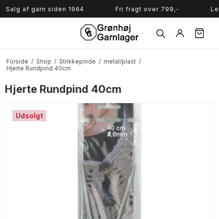
Søg
lg af garn siden 1964
Fri fragt over 799,-
Leveri
Forside
/
Shop
/
Strikkepinde
/
metal/plast
/
Hjerte Rundpind 40cm
Hjerte Rundpind 40cm
Udsolgt