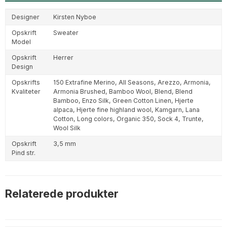
Designer
Kirsten Nyboe
Opskrift
Sweater
Model
Opskrift
Herrer
Design
Opskrifts
150 Extrafine Merino,
All Seasons,
Arezzo,
Armonia,
Kvaliteter
Armonia Brushed,
Bamboo Wool,
Blend,
Blend
Bamboo,
Enzo Silk,
Green Cotton Linen,
Hjerte
alpaca,
Hjerte fine highland wool,
Kamgarn,
Lana
Cotton,
Long colors,
Organic 350,
Sock 4,
Trunte,
Wool Silk
Opskrift
3,5 mm
Pind str.
Relaterede produkter