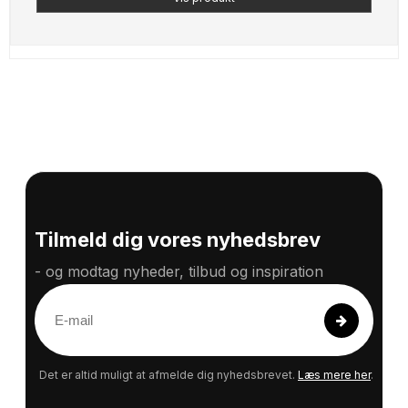
Tilmeld dig vores nyhedsbrev
- og modtag nyheder, tilbud og inspiration
E
-
m
a
Det er altid muligt at afmelde dig nyhedsbrevet.
Læs mere her
.
i
l