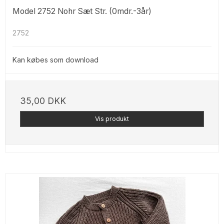
Model 2752 Nohr Sæt Str. (0mdr.-3år)
2752
Kan købes som download
35,00 DKK
Vis produkt