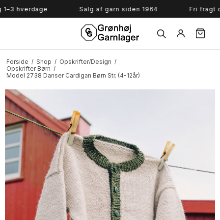
Søg
–3 hverdage
Salg af garn siden 1964
Fri fragt ove
Forside
/
Shop
/
Opskrifter/Design
/
Opskrifter Børn
/
Model 2738 Danser Cardigan Børn Str. (4-12år)