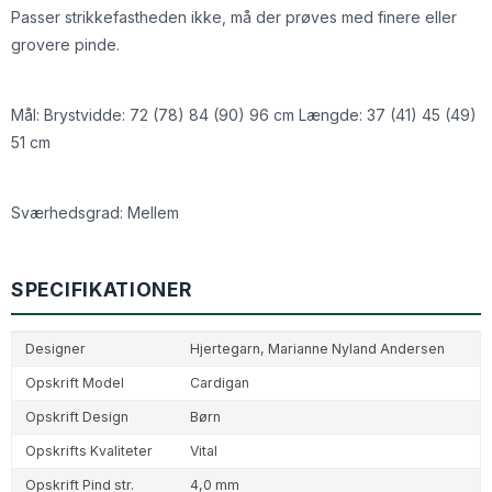
Passer strikkefastheden ikke, må der prøves med finere eller
grovere pinde.
Mål: Brystvidde: 72 (78) 84 (90) 96 cm Længde: 37 (41) 45 (49)
51 cm
Sværhedsgrad: Mellem
SPECIFIKATIONER
Designer
Hjertegarn,
Marianne Nyland Andersen
Opskrift Model
Cardigan
Opskrift Design
Børn
Opskrifts Kvaliteter
Vital
Opskrift Pind str.
4,0 mm