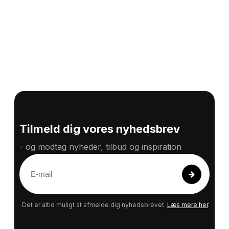
Tilmeld dig vores nyhedsbrev
- og modtag nyheder, tilbud og inspiration
E
-
m
a
Det er altid muligt at afmelde dig nyhedsbrevet.
Læs mere her
.
i
l