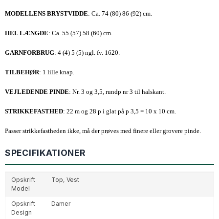
MODELLENS BRYSTVIDDE
: Ca. 74 (80) 86 (92) cm.
HEL LÆNGDE
: Ca. 55 (57) 58 (60) cm.
GARNFORBRUG
: 4 (4) 5 (5) ngl. fv. 1620.
TILBEHØR
: 1 lille knap.
VEJLEDENDE PINDE
: Nr. 3 og 3,5, rundp nr 3 til halskant.
STRIKKEFASTHED
: 22 m og 28 p i glat på p 3,5 = 10 x 10 cm.
Passer strikkefastheden ikke, må der prøves med finere eller grovere pinde.
SPECIFIKATIONER
Opskrift
Top,
Vest
Model
Opskrift
Damer
Design