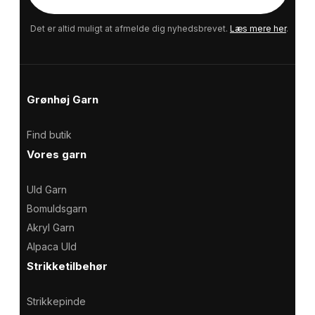
-
m
a
Det er altid muligt at afmelde dig nyhedsbrevet.
Læs mere her
.
i
l
Grønhøj Garn
Find butik
Vores garn
Uld Garn
Bomuldsgarn
Akryl Garn
Alpaca Uld
Strikketilbehør
Strikkepinde