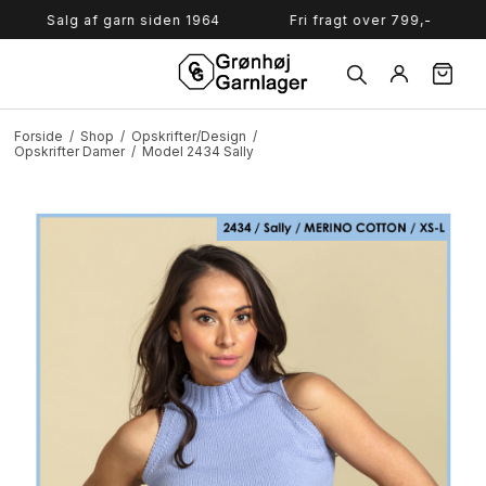
Søg
Salg af garn siden 1964
Fri fragt over 799,-
L
Forside
/
Shop
/
Opskrifter/Design
/
Opskrifter Damer
/
Model 2434 Sally