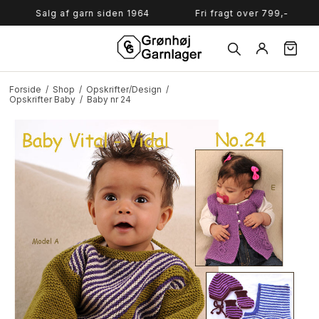
Søg
Salg af garn siden 1964
Fri fragt over 799,-
Forside
/
Shop
/
Opskrifter/Design
/
Opskrifter Baby
/
Baby nr 24