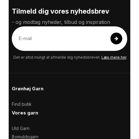
Tilmeld dig vores nyhedsbrev
- og modtag nyheder, tilbud og inspiration
E
-
m
a
Det er altid muligt at afmelde dig nyhedsbrevet.
Læs mere her
.
i
l
Grønhøj Garn
Find butik
Vores garn
Uld Garn
Bomuldsgarn