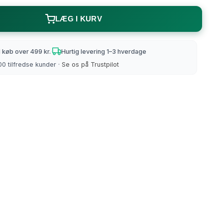
Strikke/hæklebøger m.m
LÆG I KURV
d køb over 499 kr.
·
Hurtig levering 1–3 hverdage
Strømpegarn
0 tilfredse kunder ·
Se os på Trustpilot
Uld/Bomuld
All Seasons
Auckland
Lana Cotton 212
Merino Cotton
Organic 350