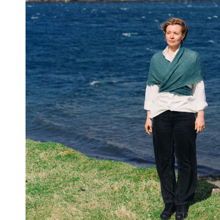
Opskrifter Herrer
Opskrif
Rustic
Cotton 8-
Cotton 8-
Se alle →
Bomuld/Bambus/Hør
Mohair/
Arezzo
Hjerte Kid
Kid Mohai
Uld
Uld/Acr
Uld plantefarvning
Deco Wool
90 Extra fine merino
120 Extra fine merino
150 Extra fine merino
Baby Wool/Trunte
Se alle →