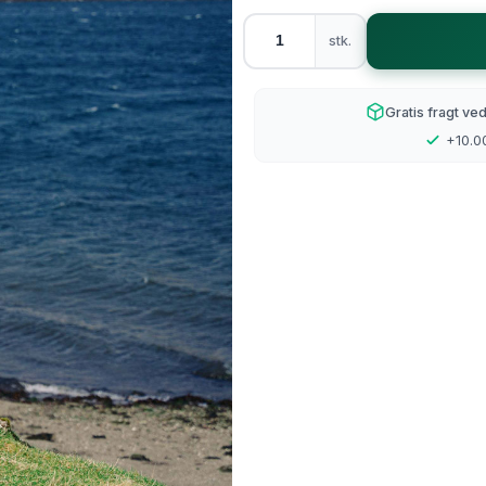
ter Kvinder med former
Opskrifter Tilbehør
4
stk.
8
Gratis fragt ve
Nylon
Polyester
+10.00
 Mohair
Tweed it
r HAND-DYED
Glamour
yl
Uld/Bambus/Nylon
en - Deco tweed
Bamboo Wool