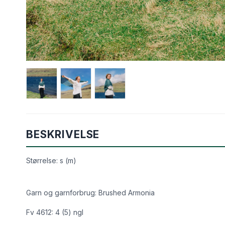
Uld/Nylon
Uld/silk
Aloe Sockwool
Wool-Silk
Armonia
Armonia Handdyed
Armonia Print
Basic
Se alle →
BESKRIVELSE
Størrelse: s (m)
Garn og garnforbrug: Brushed Armonia
Fv 4612: 4 (5) ngl