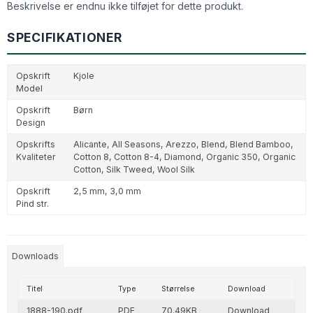
Beskrivelse er endnu ikke tilføjet for dette produkt.
SPECIFIKATIONER
Opskrift
Kjole
Model
Opskrift
Børn
Design
Opskrifts
Alicante,
All Seasons,
Arezzo,
Blend,
Blend Bamboo,
Kvaliteter
Cotton 8,
Cotton 8-4,
Diamond,
Organic 350,
Organic
Cotton,
Silk Tweed,
Wool Silk
Opskrift
2,5 mm,
3,0 mm
Pind str.
Downloads
Titel
Type
Størrelse
Download
1888-190.pdf
PDF
70.49KB
Download