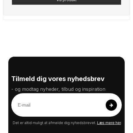
Tilmeld dig vores nyhedsbrev
- og modtag nyheder, tilbud og inspiration
E
-
m
a
Det er altid muligt at afmelde dig nyhedsbrevet.
Læs mere her
.
i
l