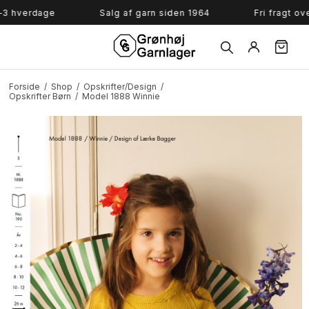
Søg
verdage
Salg af garn siden 1964
Fri fragt over 7
Forside
/
Shop
/
Opskrifter/Design
/
Opskrifter Børn
/
Model 1888 Winnie