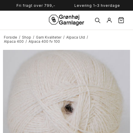
Søg
Fri fragt over 799,-
Levering 1–3 hverdage
S
Forside
/
Shop
/
Garn Kvaliteter
/
Alpaca Uld
/
Alpaca 400
/
Alpaca 400 fv 100