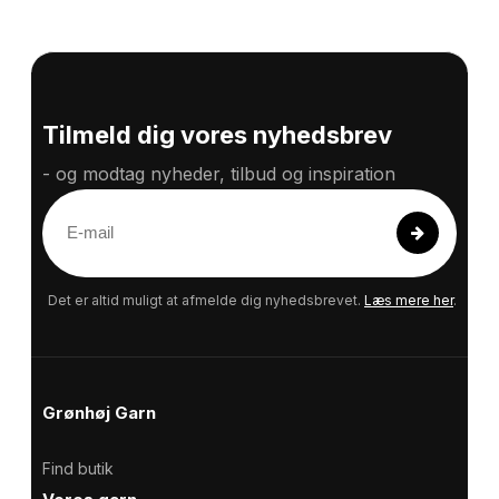
Tilmeld dig vores nyhedsbrev
- og modtag nyheder, tilbud og inspiration
E
-
m
a
Det er altid muligt at afmelde dig nyhedsbrevet.
Læs mere her
.
i
l
Grønhøj Garn
Find butik