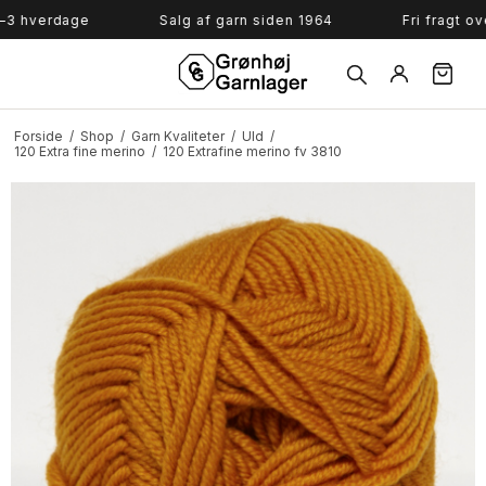
Søg
verdage
Salg af garn siden 1964
Fri fragt over 7
Forside
/
Shop
/
Garn Kvaliteter
/
Uld
/
120 Extra fine merino
/
120 Extrafine merino fv 3810