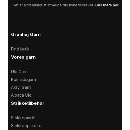
a
Det er altid muligt at afmelde dig nyhedsbrevet.
Læs mere her
.
i
l
Grønhøj Garn
Find butik
Vores garn
Uld Garn
Bomuldsgarn
Akryl Garn
Alpaca Uld
Strikketilbehør
Strikkepinde
Strikkeopskrifter