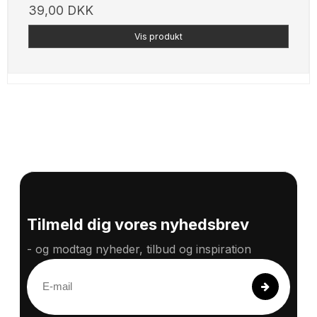
39,00 DKK
Vis produkt
Tilmeld dig vores nyhedsbrev
- og modtag nyheder, tilbud og inspiration
E
-
m