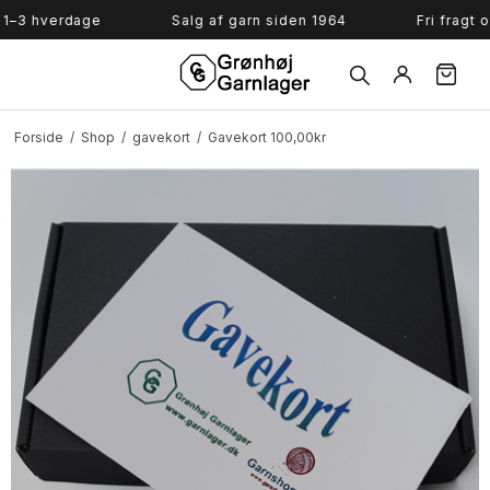
Søg
3 hverdage
Salg af garn siden 1964
Fri fragt over
Forside
/
Shop
/
gavekort
/
Gavekort 100,00kr