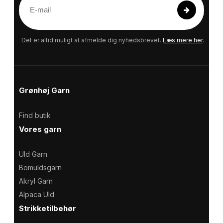
E
-
m
a
Det er altid muligt at afmelde dig nyhedsbrevet.
Læs mere her
.
i
l
Grønhøj Garn
Find butik
Vores garn
Uld Garn
Bomuldsgarn
Akryl Garn
Alpaca Uld
Strikketilbehør