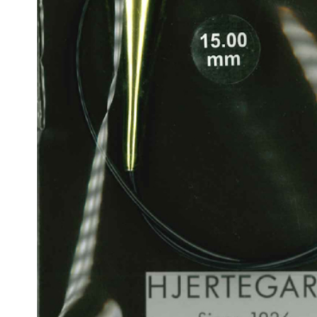
Uld/Nylon
Uld/silk
Aloe Sockwool
Wool-Silk
Armonia
Armonia Handdyed
Armonia Print
Basic
Se alle →