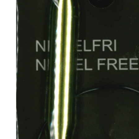
Opskrifter Herrer
Opskrif
Rustic
Cotton 8-
Cotton 8-
Se alle →
Bomuld/Bambus/Hør
Mohair/
Arezzo
Hjerte Kid
Kid Mohai
Uld
Uld/Acr
Uld plantefarvning
Deco Wool
90 Extra fine merino
120 Extra fine merino
150 Extra fine merino
Baby Wool/Trunte
Se alle →