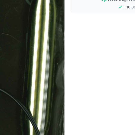
ter Kvinder med former
Opskrifter Tilbehør
4
+10.00
8
Nylon
Polyester
 Mohair
Tweed it
r HAND-DYED
Glamour
yl
Uld/Bambus/Nylon
en - Deco tweed
Bamboo Wool