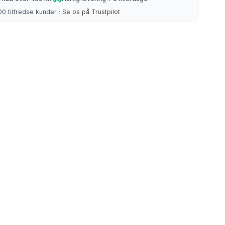
Strikke/hæklebøger m.m
0 tilfredse kunder ·
Se os på Trustpilot
Strømpegarn
Uld/Bomuld
All Seasons
Auckland
Lana Cotton 212
Merino Cotton
Organic 350