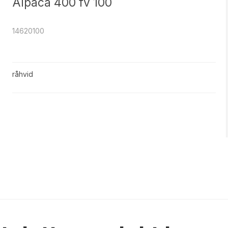
Alpaca 400 fv 100
14620100
råhvid