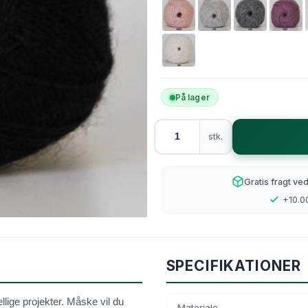
ter Kvinder med former
Opskrifter Tilbehør
4
8
Nylon
Polyester
På lager
 Mohair
Tweed it
stk.
r HAND-DYED
Glamour
yl
Uld/Bambus/Nylon
Gratis fragt ve
+10.00
en - Deco tweed
Bamboo Wool
SPECIFIKATIONER
llige projekter. Måske vil du
Materiale