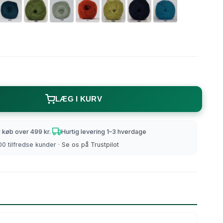
Strikke/hæklebøger m.m
Strømpegarn
LÆG I KURV
Uld/Bomuld
d køb over 499 kr.
·
Hurtig levering 1–3 hverdage
0 tilfredse kunder ·
Se os på Trustpilot
All Seasons
Auckland
Lana Cotton 212
Merino Cotton
Organic 350