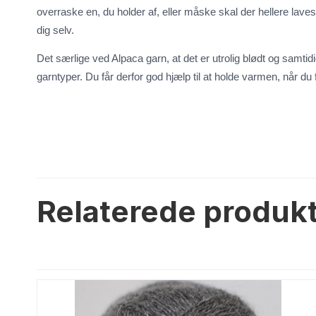
overraske en, du holder af, eller måske skal der hellere laves 
dig selv.
Uld/Nylon
Uld/silk
Det særlige ved Alpaca garn, at det er utrolig blødt og samt
Aloe Sockwool
Wool-Silk
garntyper. Du får derfor god hjælp til at holde varmen, når du
Armonia
Armonia Handdyed
Armonia Print
Basic
Se alle →
Relaterede produk