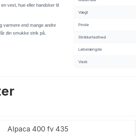
en vest, hue eller handsker til
Vægt
e
Pinde
idig varmere end mange andre
 får din smukke strik på.
Strikkefasthed
Løbelængde
Vask
ter
Alpaca 400 fv 435