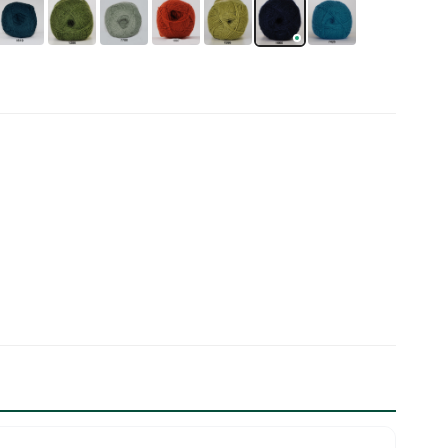
Strikke/hæklebøger m.m
Strømpegarn
Uld/Bomuld
All Seasons
Auckland
Lana Cotton 212
Merino Cotton
Organic 350