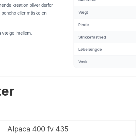
ende kreation bliver derfor
Vægt
n poncho eller måske en
e
Pinde
 vælge imellem.
Strikkefasthed
Løbelængde
Vask
ter
Alpaca 400 fv 435