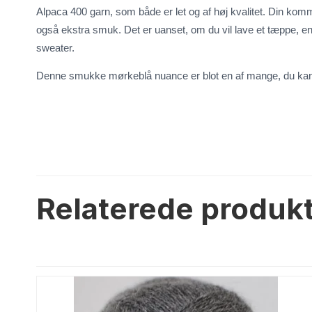
Alpaca 400 garn, som både er let og af høj kvalitet. Din komm
også ekstra smuk. Det er uanset, om du vil lave et tæppe, e
Uld/Nylon
Uld/silk
sweater.
Aloe Sockwool
Wool-Silk
Denne smukke mørkeblå nuance er blot en af mange, du kan
Armonia
Armonia Handdyed
Armonia Print
Basic
Se alle →
Relaterede produk