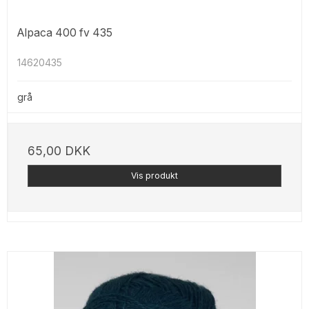
Alpaca 400 fv 435
14620435
grå
65,00 DKK
Vis produkt