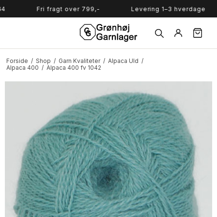
Søg
Fri fragt over 799,-
Levering 1–3 hverdage
Forside
/
Shop
/
Garn Kvaliteter
/
Alpaca Uld
/
Alpaca 400
/
Alpaca 400 fv 1042