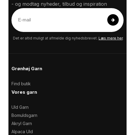
- og modtag nyheder, tilbud og inspiration
E
-
m
a
Det er altid muligt at afmelde dig nyhedsbrevet.
Læs mere her
.
i
l
Grønhøj Garn
Find butik
Vores garn
Uld Garn
Bomuldsgarn
Akryl Garn
Alpaca Uld