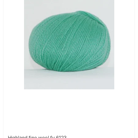
Highland fine wool fv 6123