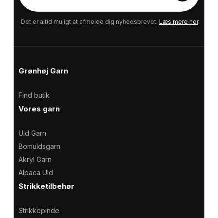
-
m
a
Det er altid muligt at afmelde dig nyhedsbrevet.
Læs mere her
.
i
l
Grønhøj Garn
Find butik
Vores garn
Uld Garn
Bomuldsgarn
Akryl Garn
Alpaca Uld
Strikketilbehør
Strikkepinde