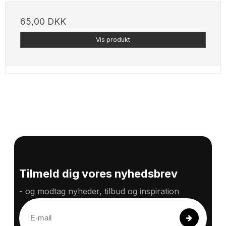
65,00 DKK
Vis produkt
Tilmeld dig vores nyhedsbrev
- og modtag nyheder, tilbud og inspiration
E