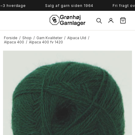
Søg
hverdage
Salg af garn siden 1964
Fri fragt over 
Forside
/
Shop
/
Garn Kvaliteter
/
Alpaca Uld
/
Alpaca 400
/
Alpaca 400 fv 1420