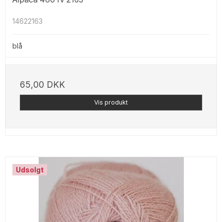
14622163
blå
65,00 DKK
Vis produkt
Udsolgt