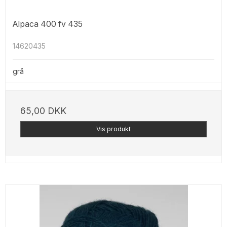
Alpaca 400 fv 435
14620435
grå
65,00 DKK
Vis produkt