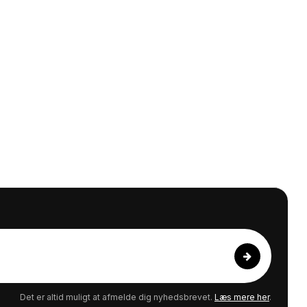
Strikke/hæklebøger m.m
Strømpegarn
Uld/Bomuld
All Seasons
Auckland
Lana Cotton 212
Merino Cotton
Organic 350
Det er altid muligt at afmelde dig nyhedsbrevet.
Læs mere her
.