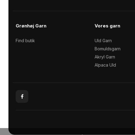
Uld/Nylon
Uld/silk
Grønhøj Garn
Vores garn
Aloe Sockwool
Wool-Silk
Armonia
Find butik
Uld Garn
Armonia Handdyed
Bomuldsgarn
Armonia Print
Akryl Garn
Basic
Alpaca Uld
Se alle →