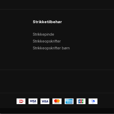
i
l
e
Strikketilbehør
Strikkepinde
Strikkeopskrifter
Strikkeopskrifter børn