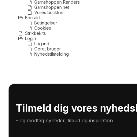
Garnshoppen Randers
Opskrifter Herrer
Opskrif
Rustic
Cotton 8-
Garnshoppen.net
Vores butikker
Cotton 8-
Kontakt
Betingelser
Se alle →
Cookies
Strikkekits
Login
Bomuld/Bambus/Hør
Mohair/
Log ind
Opret bruger
Arezzo
Hjerte Kid
Nyhedstilmelding
Kid Mohai
Uld
Uld/Acr
Uld plantefarvning
Deco Wool
90 Extra fine merino
Tilmeld dig vores nyheds
120 Extra fine merino
150 Extra fine merino
- og modtag nyheder, tilbud og inspiration
Baby Wool/Trunte
Se alle →